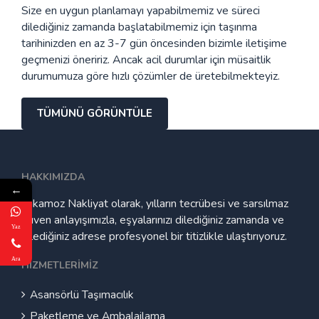
Size en uygun planlamayı yapabilmemiz ve süreci
dilediğiniz zamanda başlatabilmemiz için taşınma
tarihinizden en az 3-7 gün öncesinden bizimle iletişime
geçmenizi öneririz. Ancak acil durumlar için müsaitlik
durumumuza göre hızlı çözümler de üretebilmekteyiz.
TÜMÜNÜ GÖRÜNTÜLE
HAKKIMIZDA
←
Yakamoz Nakliyat olarak, yılların tecrübesi ve sarsılmaz
güven anlayışımızla, eşyalarınızı dilediğiniz zamanda ve
Yaz
dilediğiniz adrese profesyonel bir titizlikle ulaştırıyoruz.
Ara
HIZMETLERIMIZ
Asansörlü Taşımacılık
Paketleme ve Ambalajlama